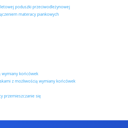
letowej poduszki przeciwodleżynowej
łączeniem materacy piankowych
cią wymiany końcówek
laskami z możliwością wymiany końcówek
cy przemieszczanie się